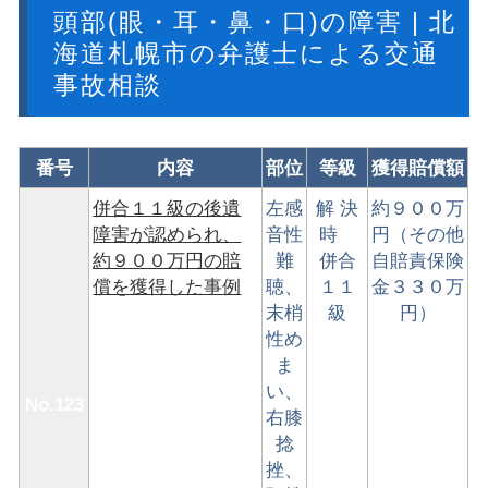
頭部(眼・耳・鼻・口)の障害 | 北
海道札幌市の弁護士による交通
事故相談
番号
内容
部位
等級
獲得賠償額
併合１１級の後遺
左感
解 決
約９００万
障害が認められ、
音性
時
円（その他
約９００万円の賠
難
併合
自賠責保険
償を獲得した事例
聴、
１１
金３３０万
末梢
級
円）
性め
ま
い、
No.123
右膝
捻
挫、