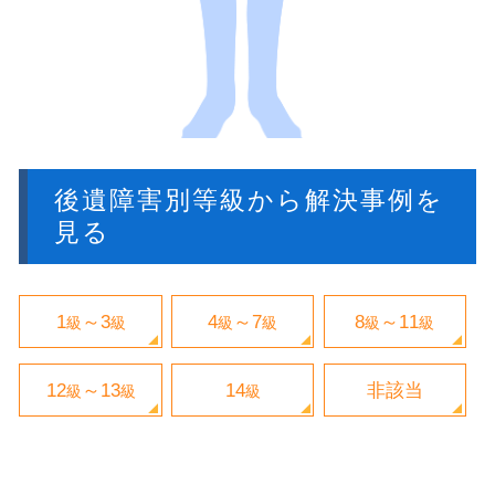
後遺障害別等級から解決事例を
見る
1
～3
4
～7
8
～11
級
級
級
級
級
級
12
～13
14
非該当
級
級
級