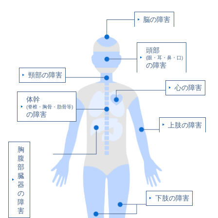
脳の障害
頭部
(眼・耳・鼻・口)
の障害
頸部の障害
心の障害
体幹
(脊椎・胸骨・肋骨等)
の障害
上肢の障害
胸
腹
部
臓
器
の
下肢の障害
障
害