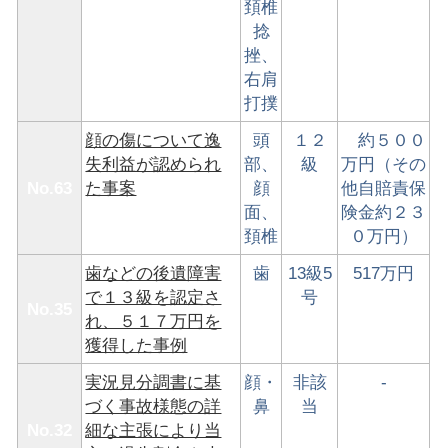
頚椎
捻
挫、
右肩
打撲
顔の傷について逸
頭
１２
約５００
失利益が認められ
部、
級
万円（その
No.63
た事案
顔
他自賠責保
面、
険金約２３
頚椎
０万円）
歯などの後遺障害
歯
13級5
517万円
で１３級を認定さ
号
No.35
れ、５１７万円を
獲得した事例
実況見分調書に基
顔・
非該
-
づく事故様態の詳
鼻
当
No.32
細な主張により当