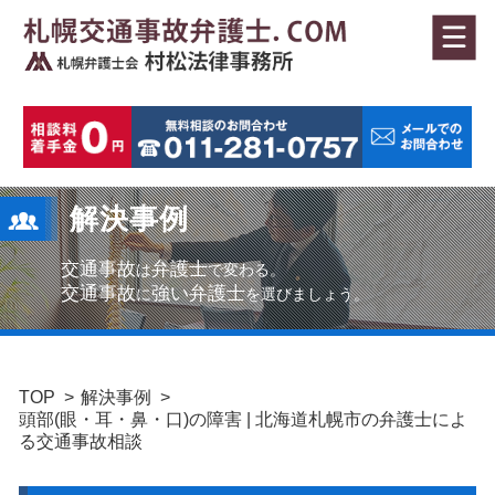
解決事例
交通事故
弁護士
は
で変わる。
交通事故
強い弁護士
に
を選びましょう。
TOP
解決事例
頭部(眼・耳・鼻・口)の障害 | 北海道札幌市の弁護士によ
る交通事故相談