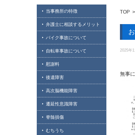
当事務所の特徴
TOP
弁護士に相談するメリット
お
バイク事故について
2025年
自転車事故について
慰謝料
無事
後遺障害
高次脳機能障害
遷延性意識障害
脊髄損傷
むちうち