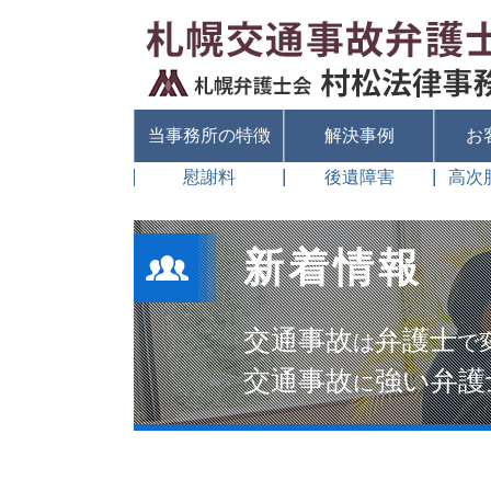
当事務所の特徴
解決事例
お
慰謝料
後遺障害
高次
新着情報
交通事故
弁護士
は
で
交通事故
強い弁護
に