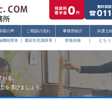
客様の声
ご相談の流れ
事務所紹介
弁護士
脳機能障害
遷延性意識障害
脊髄損傷
むちう
変わる。
士
を選びましょう。