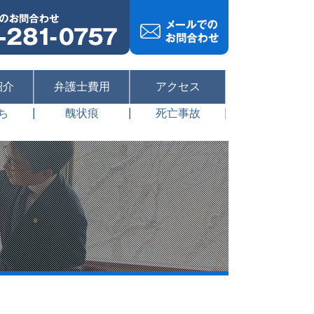
紹介
弁護士費用
アクセス
ち
醜状痕
死亡事故