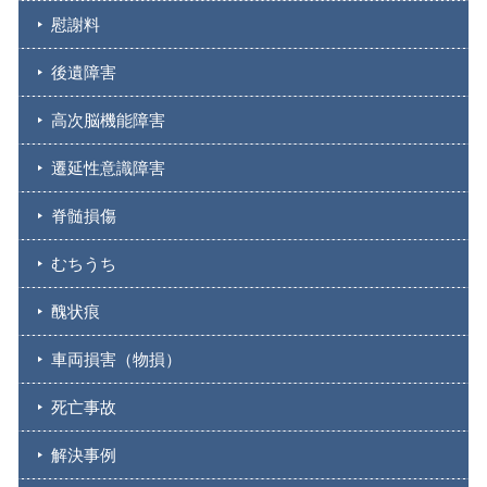
慰謝料
後遺障害
高次脳機能障害
遷延性意識障害
脊髄損傷
むちうち
醜状痕
車両損害（物損）
死亡事故
解決事例