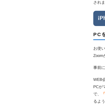
され
PC
お使い
Zoo
事前
WEB
PC
で、
るよ