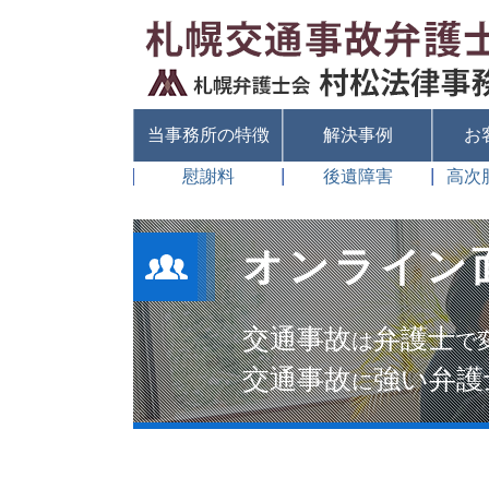
当事務所の特徴
解決事例
お
慰謝料
後遺障害
高次
オンライン
交通事故
弁護士
は
で
交通事故
強い弁護
に