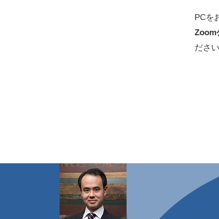
PCを
Zoo
ださ