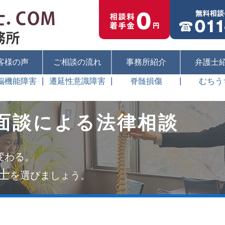
客様の声
ご相談の流れ
事務所紹介
弁護士
脳機能障害
遷延性意識障害
脊髄損傷
むちう
面談による法律相談
変わる。
士
を選びましょう。