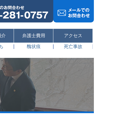
紹介
弁護士費用
アクセス
ち
醜状痕
死亡事故