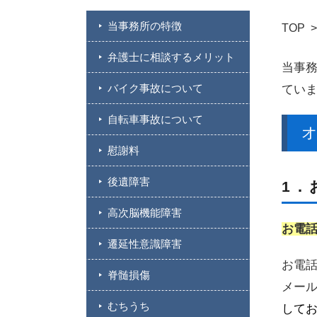
当事務所の特徴
TOP
弁護士に相談するメリット
当事務
バイク事故について
てい
自転車事故について
慰謝料
後遺障害
1．
高次脳機能障害
お電話（
遷延性意識障害
お電
脊髄損傷
メー
むちうち
して