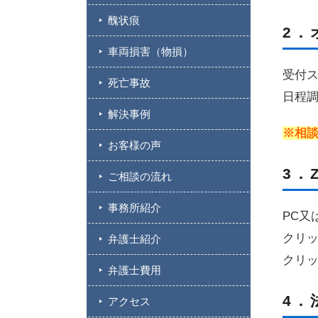
醜状痕
2．
車両損害（物損）
受付
死亡事故
日程調
解決事例
※相
お客様の声
3．
ご相談の流れ
事務所紹介
PC又
クリ
弁護士紹介
クリ
弁護士費用
4．
アクセス