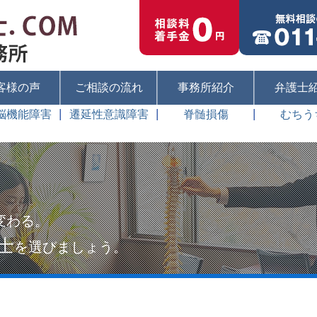
客様の声
ご相談の流れ
事務所紹介
弁護士
脳機能障害
遷延性意識障害
脊髄損傷
むちう
変わる。
士
を選びましょう。