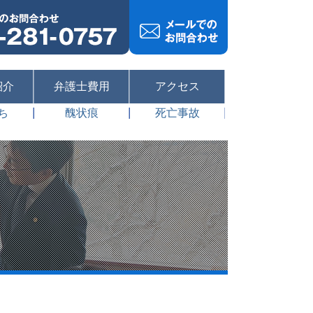
紹介
弁護士費用
アクセス
ち
醜状痕
死亡事故