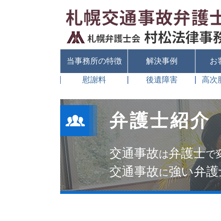
当事務所の特徴
解決事例
お
慰謝料
後遺障害
高次
弁護士紹介
交通事故
弁護士
は
で
交通事故
強い弁護
に