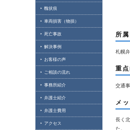
醜状痕
車両損害（物損）
所属
死亡事故
解決事例
札幌
お客様の声
重点
ご相談の流れ
事務所紹介
交通
弁護士紹介
メッ
弁護士費用
長く
アクセス
た。